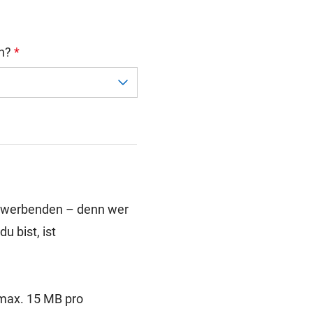
en?
*
 Bewerbenden – denn wer
u bist, ist
(max. 15 MB pro